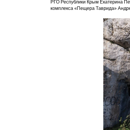
РГО Республики Крым Екатерина Пет
комплекса «Пещера Таврида» Андр
evgeniy_petrosyan.jpg