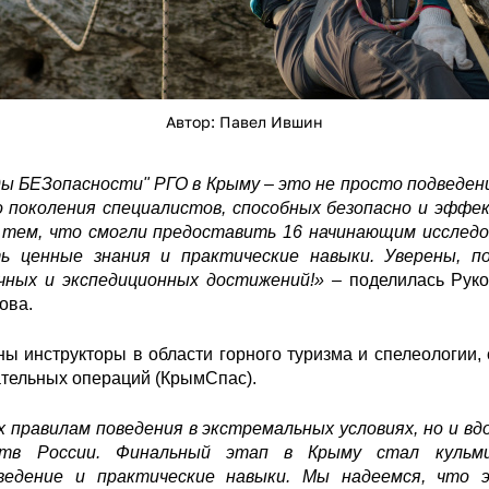
Автор: Павел Ившин
ы БЕЗопасности" РГО в Крыму – это не просто подведен
о поколения специалистов, способных безопасно и эфф
 тем, что смогли предоставить 16 начинающим исследо
ть ценные знания и практические навыки. Уверены, 
чных и экспедиционных достижений!» –
поделилась Рук
ова.
ы инструкторы в области горного туризма и спелеологии,
тельных операций (КрымСпас).
х правилам поведения в экстремальных условиях, но и вд
ств России. Финальный этап в Крыму стал кульм
еведение и практические навыки. Мы надеемся, чт