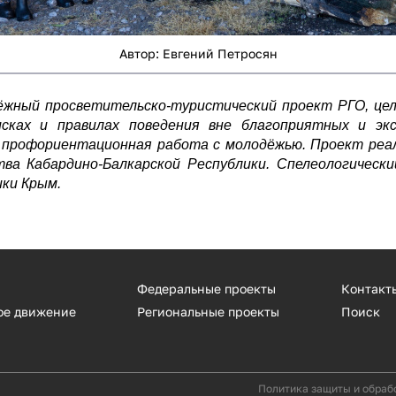
Автор: Евгений Петросян
ёжный просветительско-туристический проект РГО, це
исках и правилах поведения вне благоприятных и экс
и профориентационная работа с молодёжью. Проект реа
ва Кабардино-Балкарской Республики. Спелеологическ
ки Крым.
Федеральные проекты
Контакт
ое движение
Региональные проекты
Поиск
Политика защиты и обраб