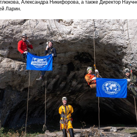
люкова, Александра Никифорова, а также Директор Научн
ей Ларин.