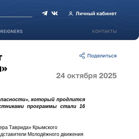
оиска
Личный кабинет
OREIGNERS
КОНТАКТЫ
т
и»
24 октября 2025
опасности», который продлится
астниками программы стали 16
щера Таврида» Крымского
редставители Молодёжного движения