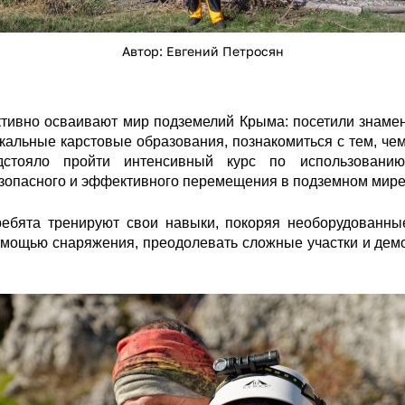
Автор: Евгений Петросян
активно осваивают мир подземелий Крыма: посетили зна
икальные карстовые образования, познакомиться с тем, че
стояло пройти
интенсивный курс по использованию 
езопасного и эффективного перемещения в подземном мире
ребята тренируют свои навыки, покоряя необорудованны
помощью снаряжения, преодолевать сложные участки и де
qro3wwaxxhqmr3xs1n9eg68tchdmjgiw