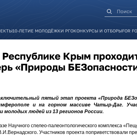
Форма п
ОЕКТЫ
10-ЛЕТИЕ МОЛОДЁЖКИ РГО
КОНКУРСЫ И ОТБОРЫ
FOR F
 Республике Крым проходи
ерь «Природы БЕЗопасност
аключительный пятый этап проекта «Природа БЕЗ
имферополе и на горном массиве Чатыр-Даг. Уч
и молодых людей из 13 регионов России.
базе Научного спелео-палеонтологического комплекса «Пе
В.И.Вернадского. Участников проекта поприветствовали п