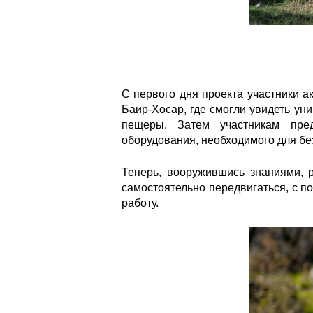
С первого дня проекта участники 
Баир-Хосар, где смогли увидеть ун
пещеры. Затем участникам пред
оборудования, необходимого для б
Теперь, вооружившись знаниями, 
самостоятельно передвигаться, с 
работу.
xzhmmcohljxdpcb9xuekjbqymfd