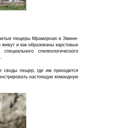
менитые пещеры Мраморная и Эмине-
м живут и как образованы карстовые
специального спелеологического
.
е своды пещер, где им приходится
монстрировать настоящую командную
1eyxh2dxd3nx9mmefrabjezffj6ag.jp