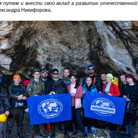
 путем и внести свой вклад в развитие отечественной
ександра Никифорова.
wm5btmppm5dal9fbh62cs6sd6eegnigg5