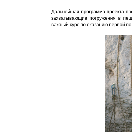
Дальнейшая программа проекта прой
захватывающие погружения в пеще
важный курс по оказанию первой п
fdoa8mbqc2vxv