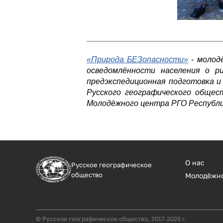
«Природа БЕЗопасности»
-
молод
осведомлённости населения о р
предэкспедиционная подготовка 
Русского географического общест
Молодёжного центра РГО Республи
О нас
Русское географическое
общество
Молодёжн
© Русское географическое общество, 2017-2026 г.