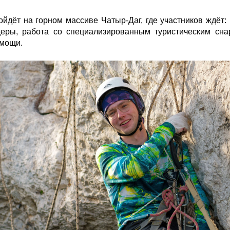
дёт на горном массиве Чатыр-Даг, где участников ждёт:
ры, работа со специализированным туристическим сна
омощи.
hofkoy3tbz1n8ytruovl39mre3rxftdpp-
mlbtps4nrmmdcrs7mo9gmwkhnvh_iwn