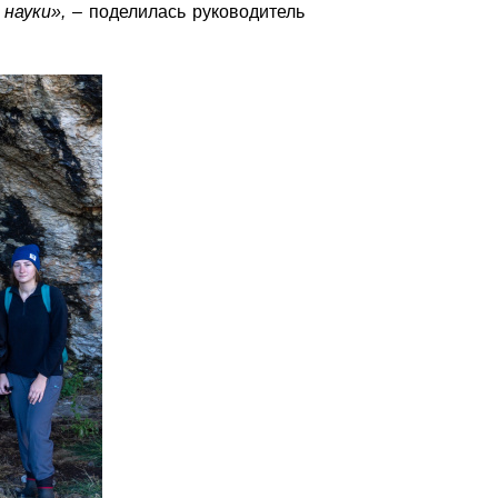
 науки», –
поделилась руководитель
9ou1vkbsbgu3ll9xwrbio8h8vh7o.jpg