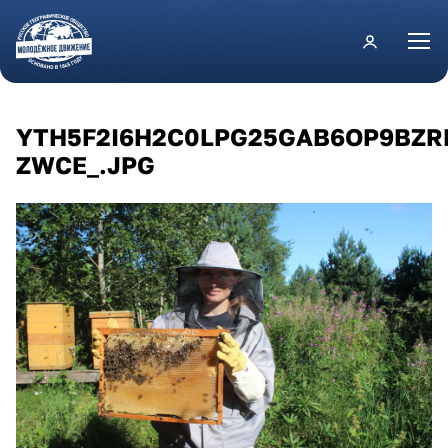
Перейти к основному содержанию
YTH5F2I6H2C0LPG25GAB6OP9BZ
ZWCE_.JPG