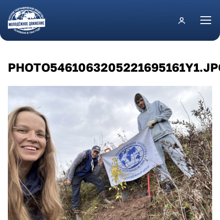
Перейти к основному содержанию
PHOTO5461063205221695161Y1.JP