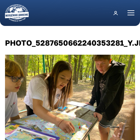
Перейти к основному содержанию
PHOTO_5287650662240353281_Y.