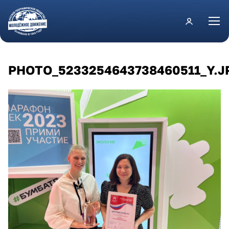
Перейти к основному содержанию
PHOTO_5233254643738460511_Y.J