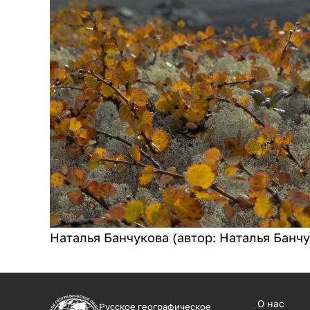
Наталья Банчукова (автор: Наталья Банчу
О нас
Русское географическое