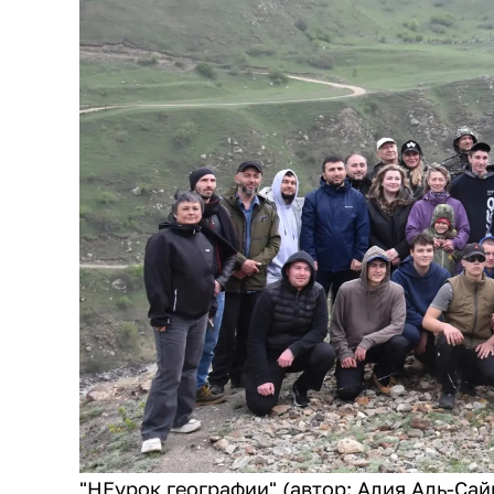
"НЕурок географии" (автор: Алия Аль-Сай