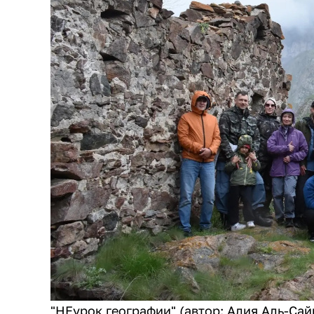
"НЕурок географии" (автор: Алия Аль-Сай