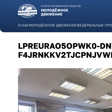
Перейти к основному содержанию
РУССКОЕ ГЕОГРАФИЧЕСКОЕ ОБЩЕСТВО
МОЛОДЁЖНОЕ
ДВИЖЕНИЕ
О НАС
МОЛОДЁЖНОЕ ДВИЖЕНИЕ
ФЕДЕРАЛЬНЫЕ ПР
LPREURAO5OPWK0-DN
F4JRNKKV2TJCPNJVW