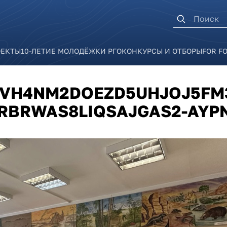
Форма п
ОЕКТЫ
10-ЛЕТИЕ МОЛОДЁЖКИ РГО
КОНКУРСЫ И ОТБОРЫ
FOR F
VH4NM2DOEZD5UHJOJ5FM3
RBRWAS8LIQSAJGAS2-AYPN