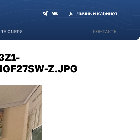
оиска
Личный кабинет
OREIGNERS
КОНТАКТЫ
Z1-
GF27SW-Z.JPG