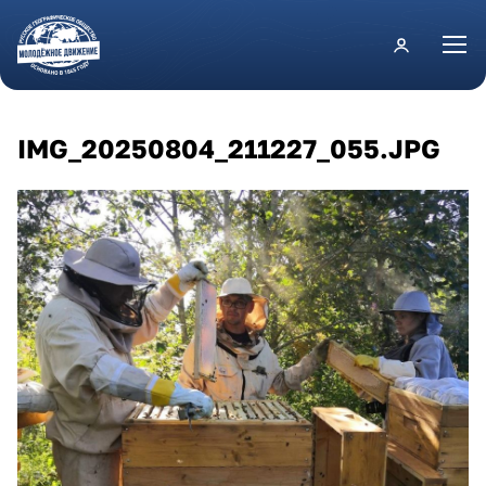
Перейти к основному содержанию
IMG_20250804_211227_055.JPG