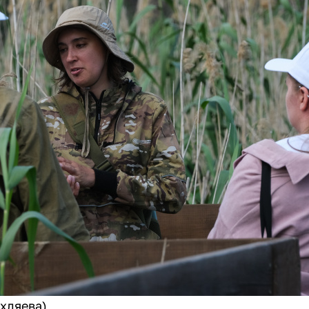
ихляева)