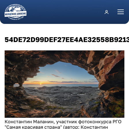
Перейти к основному содержанию
54DE72D99DEF27EE4AE32558B921
Константин Маланин, участник фотоконкурса РГО
"Самая красивая страна" (автор: Константин