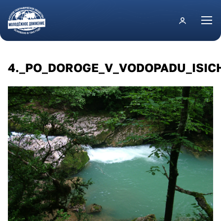
Перейти к основному содержанию
4._PO_DOROGE_V_VODOPADU_ISIC