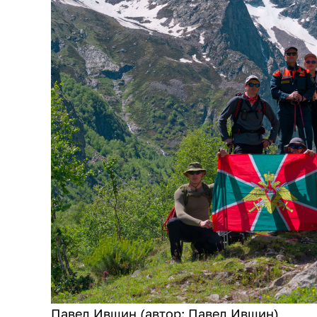
Павел Ившин (автор: Павел Ившин)