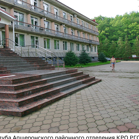
луба Апшеронского районного отделения КРО РГО