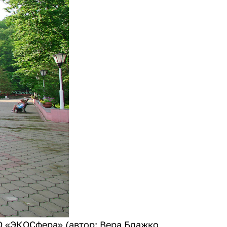
 «ЭКОСфера» (автор: Вера Блажко,