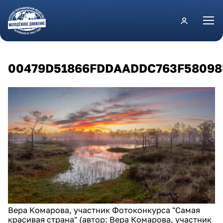
Перейти к основному содержанию
00479D51866FDDAADDC763F58098
Вера Комарова, участник Фотоконкурса "Самая
красивая страна" (автор: Вера Комарова, участник