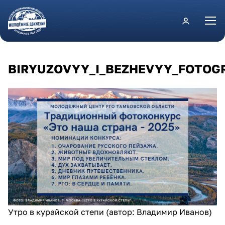
Перейти к основному содержанию
BIRYUZOVYY_I_BEZHEVYY_FOTOGR
Утро в курайской степи (автор: Владимир Иванов)