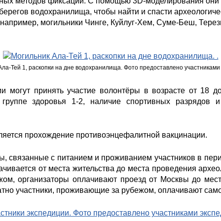
ных методов фиксации. С помощью 3D-моделирования они 
берегов водохранилища, чтобы найти и спасти археологич
например, могильники Чинге, Куйлуг-Хем, Суме-Беш, Терези
Ала-Тей 1, раскопки на дне водохранилища. Фото предоставлено участниками
ии могут принять участие волонтёры в возрасте от 18 
 группе здоровья 1-2, наличие спортивных разрядов
яется прохождение противоэнцефалитной вакцинации.
ы, связанные с питанием и проживанием участников в пери
лачивается от места жительства до места проведения архео
ом, организаторы оплачивают проезд от Москвы до места
тно участники, проживающие за рубежом, оплачивают само