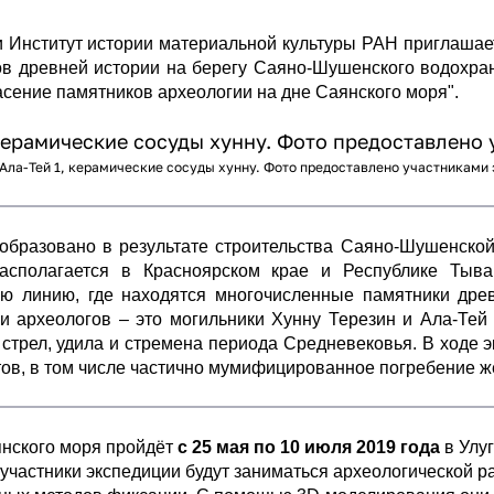
 Институт истории материальной культуры РАН приглашает
ов древней истории на берегу Саяно-Шушенского водохра
асение памятников археологии на дне Саянского моря".
Ала-Тей 1, керамические сосуды хунну. Фото предоставлено участниками
бразовано в результате строительства Саяно-Шушенской
располагается в Красноярском крае и Республике Тыв
ую линию, где находятся многочисленные памятники древ
археологов – это могильники Хунну Терезин и Ала-Тей (II 
трел, удила и стремена периода Средневековья. В ходе 
ов, в том числе частично мумифицированное погребение ж
янского моря пройдёт
с 25 мая по 10 июля 2019 года
в Улу
участники экспедиции будут заниматься археологической р