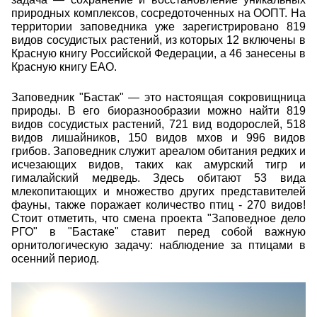
природных комплексов, сосредоточенных на ООПТ. На
территории заповедника уже зарегистрировано 819
видов сосудистых растений,
из которых 12 включены в
Красную книгу Российской Федерации, а 46 занесены в
Красную книгу ЕАО
.
Заповедник "Бастак" — это настоящая сокровищница
природы. В его биоразнообразии можно найти 819
видов сосудистых растений, 721 вид водорослей, 518
видов лишайников, 150 видов мхов и 996 видов
грибов. Заповедник служит ареалом обитания редких и
исчезающих видов, таких как амурский тигр и
гималайский медведь. Здесь обитают 53 вида
млекопитающих и множество других представителей
фауны, также поражает количество птиц - 270 видов!
Стоит отметить, что смена проекта "Заповедное дело
РГО" в "Бастаке" ставит перед собой важную
орнитологическую задачу: наблюдение за птицами в
осенний период.
utro_v_bastake_19998.jpeg