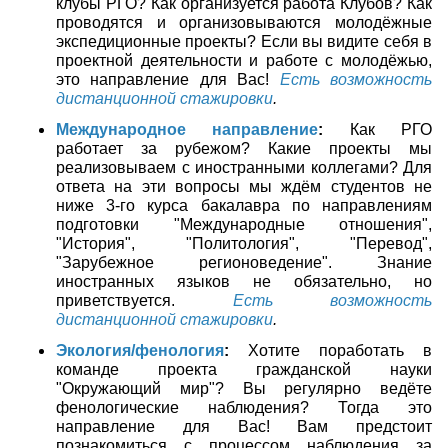
клубы РГО? Как организуется работа Клубов? Как
проводятся и организовываются молодёжные
экспедиционные проекты? Если вы видите себя в
проектной деятельности и работе с молодёжью,
это направление для Вас!
Есть возможность
дистанционной стажировки
.
Международное направление
:
Как РГО
работает за рубежом? Какие проекты мы
реализовываем с иностранными коллегами? Для
ответа на эти вопросы мы ждём студентов не
ниже 3-го курса бакалавра по направлениям
подготовки "Международные отношения",
"История", "Политология", "Перевод",
"Зарубежное регионоведение". Знание
иностранных языков не обязательно, но
приветствуется.
Есть возможность
дистанционной стажировки
.
Экология/фенология
:
Хотите поработать в
команде проекта гражданской науки
"Окружающий мир"? Вы регулярно ведёте
фенологические наблюдения? Тогда это
направление для Вас! Вам предстоит
познакомиться с процессом наблюдения за