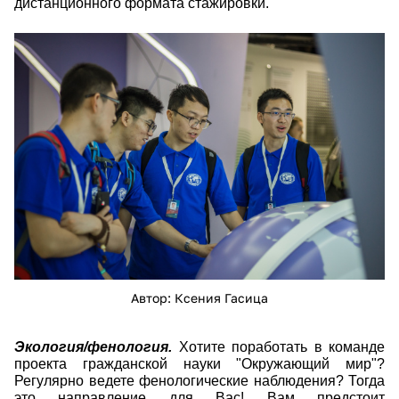
дистанционного формата стажировки.
zbh1nsww9ms.jpg
Автор: Ксения Гасица
Экология/фенология.
Хотите поработать в команде
проекта гражданской науки "Окружающий мир"?
Регулярно ведете фенологические наблюдения? Тогда
это направление для Вас! Вам предстоит