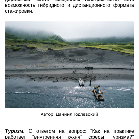
возможность гибридного и дистанционного формата
стажировки.
03393f97f16928a5d8ef2de08271924b.jpeg
Автор: Даниил Годлевский
Туризм.
С ответом на вопрос: "Как на практике
работает "внутренняя кухня" сферы туризма?"