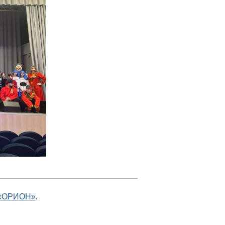
 «ОРИОН»
.