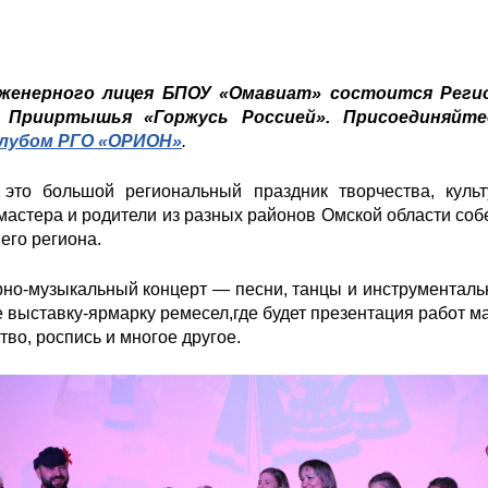
Инженерного лицея БПОУ «Омавиат» состоится Ре
 Прииртышья «Горжусь Россией». Присоединяйте
лубом РГО «ОРИОН»
.
это большой региональный праздник творчества, куль
мастера и родители из разных районов Омской области собе
его региона.
орно-музыкальный концерт — песни, танцы и инструментал
же выставку-ярмарку ремесел,где будет презентация работ м
тво, роспись и многое другое.