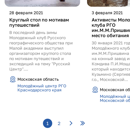
28 февраля 2021
3 февраля 2021
Круглый стол по мотивам
Активисты Мол
путешествий
клуба РГО
им.М.М.Пришви
В последний день зимы
место обитания
Молодежный клуб Русского
географического общества при
30 января 2021 го
Малой академии выступил
Молодёжного клуб
организатором круглого стола
им.М.М.Пришвина 
по мотивам путешествий и
на конный завод 
экспедиций на тему "Русский
Комдива П.И.Моща
Центр"....
который находитс
Кузьмино (Сергие
Московская область
г.о., Московской...
Молодёжный центр РГО
Московская об
Краснодарского края
Молодёжный ц
Московской о
Страницы
1
2