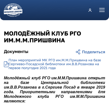
Перейти к основному содержанию
МОЛОДЁЖНЫЙ КЛУБ РГО
ИМ.М.М.ПРИШВИНА
Документы
План мероприятий МК РГО им.М.М.Пришвина на базе
Сергиево-Посадской библиотеки им.В.В.Розанова на
первое полугодие 2021 года
Молодёжный клуб РГО им.М.М.Пришвина открыт
на базе Центральной библиотеки
им.В.В.Розанова в г.Сергиев Посад в январе 2019
года.
Приоритетными направлениями для
Молодежного клуба РГО им.М.М.Пришвина
являются: