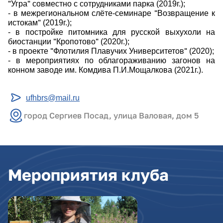
"
"
Угра
совместно с сотрудниками парка (2019г.);
"
- в межрегиональном слёте-семинаре
Возвращение к
"
истокам
(2019г.);
- в постройке питомника для русской выхухоли на
"
"
биостанции
Кропотово
(2020г.);
"
"
- в проекте
Флотилия Плавучих Университетов
(2020);
- в мероприятиях по облагораживанию загонов на
конном заводе им. Комдива П.И.Мощалкова (2021г.).
ufhbrs@mail.ru
город Сергиев Посад, улица Валовая, дом 5
Мероприятия клуба