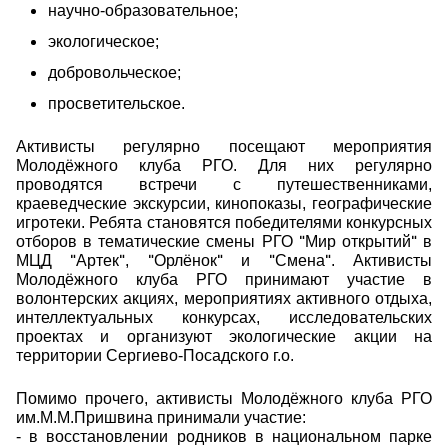
научно-образовательное;
экологическое;
добровольческое;
просветительское.
Активисты регулярно посещают мероприятия
Молодёжного клуба РГО.
Для них регулярно
проводятся встречи с путешественниками,
краеведческие экскурсии, кинопоказы, географические
игротеки. Ребята становятся победителями конкурсных
"
"
отборов в тематические смены РГО
Мир открытий
в
"
"
"
"
"
"
МЦД
Артек
,
Орлёнок
и
Смена
. Активисты
Молодёжного клуба РГО принимают участие в
волонтерских акциях, мероприятиях активного отдыха,
интеллектуальных конкурсах, исследовательских
проектах и организуют экологические акции на
территории Сергиево-Посадского г.о.
Помимо прочего, активисты Молодёжного клуба РГО
им.М.М.Пришвина принимали участие:
- в восстановлении родников в национальном парке