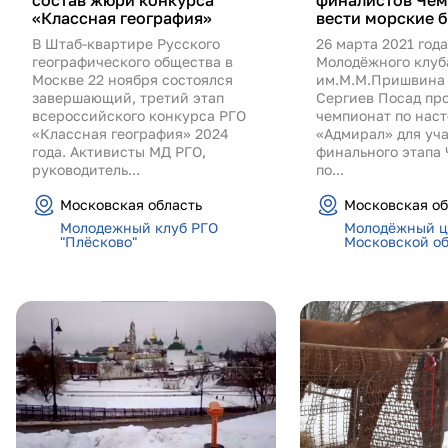
состав жюри конкурса
финалистов Чем
«Классная география»
вести морские 
В Штаб-квартире Русского
26 марта 2021 год
географического общества в
Молодёжного клуб
Москве 22 ноября состоялся
им.М.М.Пришвина 
завершающий, третий этап
Сергиев Посад пр
всероссийского конкурса РГО
чемпионат по наст
«Классная география» 2024
«Адмирал» для уч
года. Активисты МД РГО,
финального этапа
руководитель...
по...
Московская область
Московская об
Молодежный клуб РГО
Молодёжный ц
"Плёсково"
Московской о