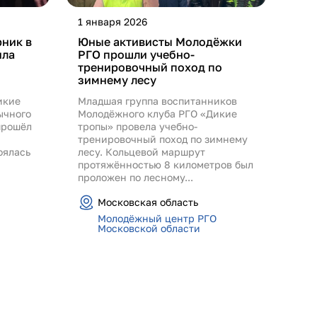
1 января 2026
рник в
Юные активисты Молодёжки
ила
РГО прошли учебно-
тренировочный поход по
зимнему лесу
икие
Младшая группа воспитанников
ычного
Молодёжного клуба РГО «Дикие
прошёл
тропы» провела учебно-
тренировочный поход по зимнему
оялась
лесу. Кольцевой маршрут
протяжённостью 8 километров был
проложен по лесному...
Московская область
Молодёжный центр РГО
Московской области