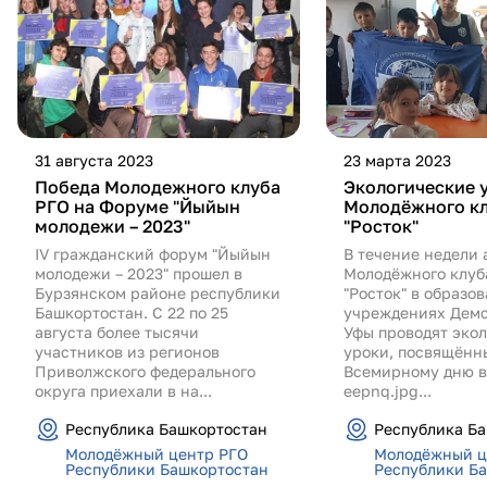
31 августа 2023
23 марта 2023
Победа Молодежного клуба
Экологические 
РГО на Форуме "Йыйын
Молодёжного кл
молодежи – 2023"
"Росток"
IV гражданский форум "Йыйын
В течение недели
молодежи – 2023" прошел в
Молодёжного клуб
Бурзянском районе республики
"Росток" в образо
Башкортостан. ️С 22 по 25
учреждениях Демс
августа более тысячи
Уфы проводят эко
участников из регионов
уроки, посвящённ
Приволжского федерального
Всемирному дню в
округа приехали в на...
eepnq.jpg...
Республика Башкортостан
Республика Б
Молодёжный центр РГО
Молодёжный ц
Республики Башкортостан
Республики Б