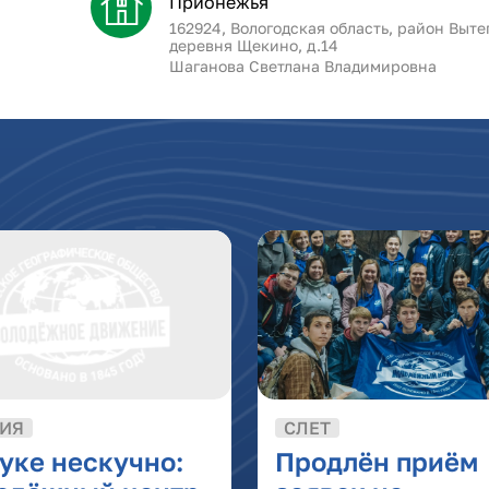
Прионежья"
162924, Вологодская область, район Выте
деревня Щекино, д.14
Шаганова Светлана Владимировна
ИЯ
СЛЕТ
уке нескучно:
Продлён приём