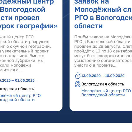
одёжный центр
заявок на
 Вологодской
Молодёжный сл
сти провел
РГО в Вологодс
урок географии»
области
жный центр РГО
Приём заявок на Молодёжн
дской области разрушил
РГО в Вологодской области
ип о скучной географии,
продлён до 28 августа. Слё
я увлекательный проект
пройдёт с 13 по 18 сентябр
к географии». Вместо
могут быть скорректирован
ионной зубрёжки, мы
усмотрению организаторов
жили молодёжи
участию в проекте...
миться с...
13.09.2020 — 18.09.2020
5.2025 — 01.06.2025
Вологодская область
огодская область
Молодёжный центр РГО
Вологодской области
одёжный центр РГО
огодской области