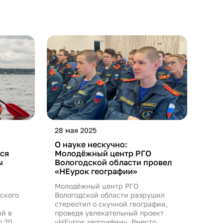
28 мая 2025
О науке нескучно:
ся
Молодёжный центр РГО
ы
Вологодской области провел
«НЕурок географии»
Молодёжный центр РГО
ского
Вологодской области разрушил
стереотип о скучной географии,
ий в
проведя увлекательный проект
о 20
«НЕурок географии». Вместо