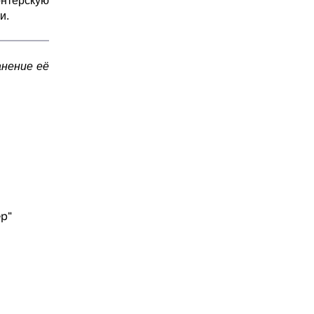
онтёрскую
и.
анение её
р"