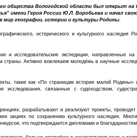
го общества Вологодской области был открыт на 
ья" имени Героя России Ю.Л. Воробьева и начал сво
 в мир географии, истории и культуры Родины.
графического, исторического и культурного наследия Р
сии и исследовательские экспедиции, направленные на
м страны. Активно вовлекаем молодёжь в научные иссле
екты, такие как «По страницам истории малой Родины» 
е исследования, связанные с судоходством, судостр
ренциях, разрабатывают и реализуют проекты, проводят
ских акциях по сохранению культурного наследия. Мног
онкурсов, что подтверждается дипломами и благодарностям