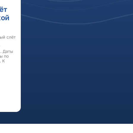
ёт
кой
ый слёт
т
я. Даты
ы по
. К