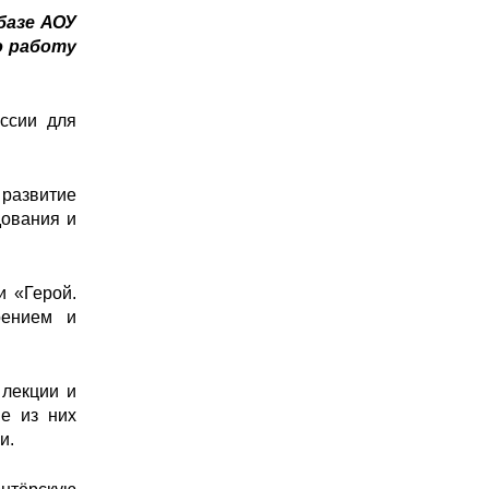
базе АОУ
ю работу
оссии для
 развитие
дования и
и «Герой.
оением и
 лекции и
ие из них
и.