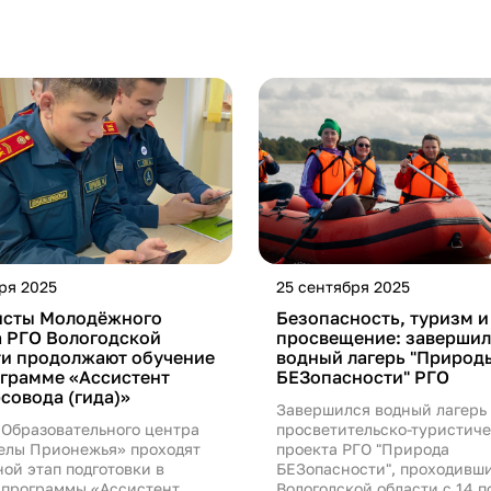
ря 2025
25 сентября 2025
исты Молодёжного
Безопасность, туризм и
а РГО Вологодской
просвещение: завершил
ти продолжают обучение
водный лагерь "Природ
ограмме «Ассистент
БЕЗопасности" РГО
совода (гида)»
Завершился водный лагерь
 Образовательного центра
просветительско-туристиче
елы Прионежья» проходят
проекта РГО "Природа
ой этап подготовки в
БЕЗопасности", проходивш
 программы «Ассистент
Вологодской области с 14 п