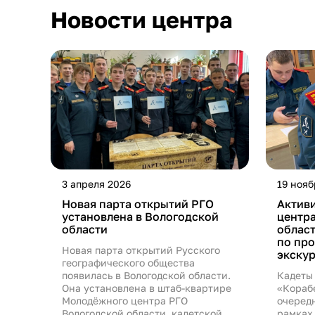
Новости центра
3 апреля 2026
19 нояб
Новая парта открытий РГО
Актив
установлена в Вологодской
центр
области
облас
по пр
Новая парта открытий Русского
экскур
географического общества
появилась в Вологодской области.
Кадеты
Она установлена в штаб-квартире
«Кораб
Молодёжного центра РГО
очередн
Вологодской области, кадетской
рамках